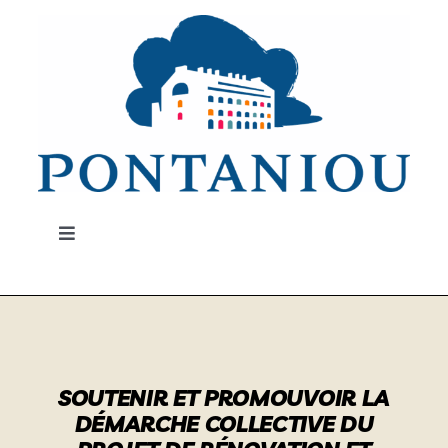
Passer
au
contenu
Toggle
Navigation
Visitez…
Participez !
SOUTENIR ET PROMOUVOIR LA
Un peu d’Histoire
DÉMARCHE COLLECTIVE DU