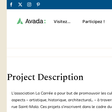
Passer
Facebook
X
Instagram
Pinterest
au
contenu
Visitez…
Participez !
Project Description
L'association La Carrée a pour but de promouvoir les cult
aspects – artistique, historique, architectural… – à trav
rue Saint-Malo. Ces projets s'inscrivent dans le cadre d