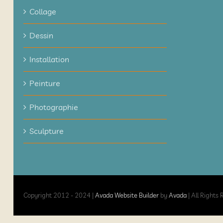
Collage
Dessin
Installation
Peinture
Photographie
Sculpture
Copyright 2012 - 2024 |
Avada Website Builder
by
Avada
| All Rights