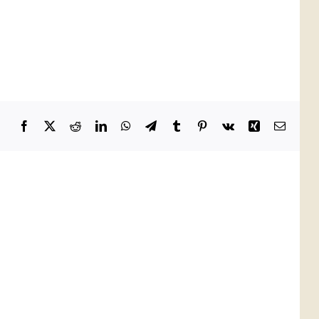
Facebook
X
Reddit
LinkedIn
WhatsApp
Telegram
Tumblr
Pinterest
Vk
Xing
Email