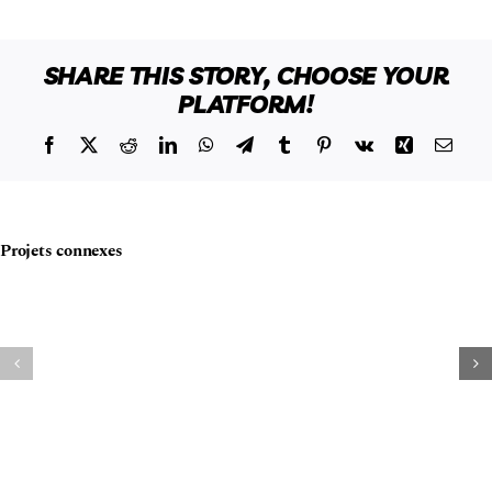
SHARE THIS STORY, CHOOSE YOUR
PLATFORM!
Facebook
X
Reddit
LinkedIn
WhatsApp
Telegram
Tumblr
Pinterest
Vk
Xing
Email
Projets connexes